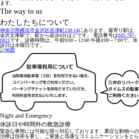
ます。
The way to us
わたしたちについて
神奈川県横浜市金沢区谷津町238-14
にあります。最寄り駅は、
金沢文庫駅
で、駅から徒歩6分ほどです。 電話番号は
045-787-
0821
です。診療時間は、
午前9:00～12:00 午後4:00～7:00
で、休
診日は
水曜日
です。
Night and Emergency
休診日や時間外の救急診療
緊急な事態には可能な限り対応しております。重症な動物への
治療は技術を要し、ご家族と迅速なコミュニケーションをとら