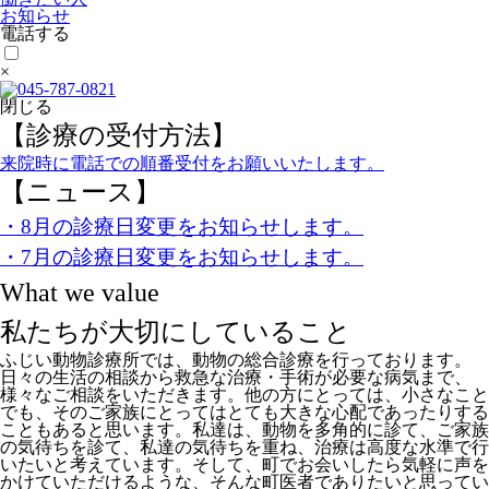
お知らせ
電話する
×
閉じる
【診療の受付方法】
来院時に電話での順番受付をお願いいたします。
【ニュース】
・8月の診療日変更をお知らせします。
・7月の診療日変更をお知らせします。
What we value
私たちが大切にしていること
ふじい動物診療所では、動物の総合診療を行っております。
日々の生活の相談から救急な治療・手術が必要な病気まで、
様々なご相談をいただきます。他の方にとっては、小さなこと
でも、そのご家族にとってはとても大きな心配であったりする
こともあると思います。私達は、動物を多角的に診て、ご家族
の気待ちを診て、私達の気待ちを重ね、治療は高度な水準で行
いたいと考えています。そして、町でお会いしたら気軽に声を
かけていただけるような、そんな町医者でありたいと思ってい