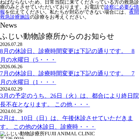
ねばならないため、日常当院に来てくださっている方の救急診
療のみとさせていただいております。お電話で
診察に必要な情
報
を伝えてください。私たちが対応ができない場合には、
夜間
救急診療施設
の診療をお考えください。
News
ふじい動物診療所からのお知らせ
2026.07.28
8月の休診日、診療時間変更は下記の通りです。 8
月の水曜日（5・・・
2026.06.26
7月の休診日、診療時間変更は下記の通りです。 7
月の水曜日（1・・・
2024.02.29
3月の予定のうち、26日（火）は、都合により終日院
長不在となります。 この他・・・
2024.01.29
2月は、10日（日）は、午後休診させていただきま
す。 この他の休診日、診療時・・・
FUJII ANIMAL CLINIC
〒236-0016